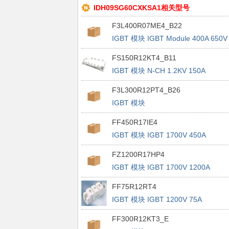
IDH09SG60CXKSA1相关型号
F3L400R07ME4_B22
IGBT 模块 IGBT Module 400A 650V
FS150R12KT4_B11
IGBT 模块 N-CH 1.2KV 150A
F3L300R12PT4_B26
IGBT 模块
FF450R17IE4
IGBT 模块 IGBT 1700V 450A
FZ1200R17HP4
IGBT 模块 IGBT 1700V 1200A
FF75R12RT4
IGBT 模块 IGBT 1200V 75A
FF300R12KT3_E