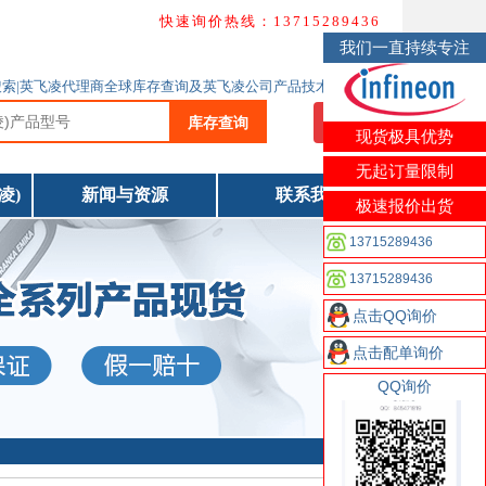
快速询价热线：13715289436
我们一直持续专注
飞凌产品搜索|英飞凌代理商全球库存查询及英飞凌公司产品技术资料下载
库存查询
我要询价
现货极具优势
无起订量限制
凌)
新闻与资源
联系我们
极速报价出货
13715289436
13715289436
点击QQ询价
点击配单询价
QQ询价