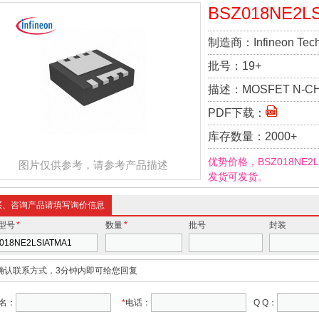
BSZ018NE2L
制造商：
Infineon Tec
批号：
19+
描述：
MOSFET N-CH
PDF下载：
库存数量：
2000+
优势价格，BSZ018NE2
图片仅供参考，请参考产品描述
发货可发货。
买、咨询产品请填写询价信息
型号
*
数量
*
批号
封装
确认联系方式，3分钟内即可给您回复
名：
*
电话：
Q Q：