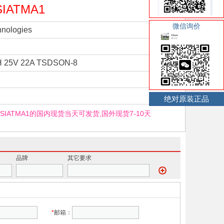
SIATMA1
微信询价
hnologies
 25V 22A TSDSON-8
绝对原装正品
LSIATMA1的国内现货当天可发货,国外现货7-10天
品牌
其它要求
*
邮箱：