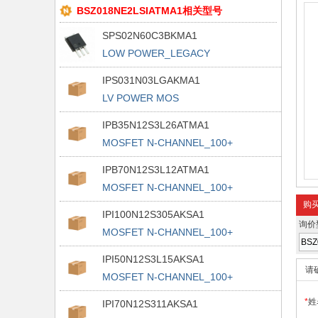
BSZ018NE2LSIATMA1相关型号
SPS02N60C3BKMA1
LOW POWER_LEGACY
IPS031N03LGAKMA1
LV POWER MOS
IPB35N12S3L26ATMA1
MOSFET N-CHANNEL_100+
IPB70N12S3L12ATMA1
MOSFET N-CHANNEL_100+
购
IPI100N12S305AKSA1
询价
MOSFET N-CHANNEL_100+
IPI50N12S3L15AKSA1
请
MOSFET N-CHANNEL_100+
*
姓
IPI70N12S311AKSA1