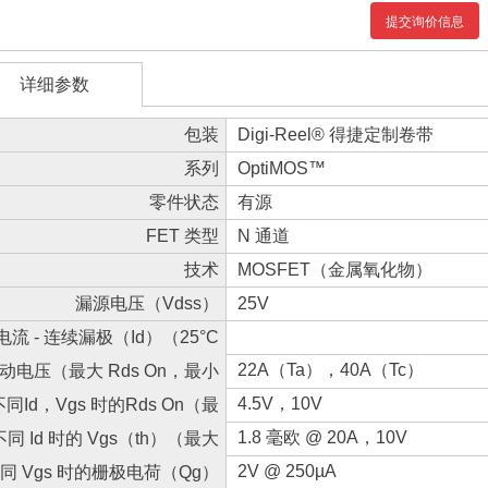
提交询价信息
详细参数
包装
Digi-Reel® 得捷定制卷带
系列
OptiMOS™
零件状态
有源
FET 类型
N 通道
技术
MOSFET（金属氧化物）
漏源电压（Vdss）
25V
电流 - 连续漏极（Id）（25°C
时）
22A（Ta），40A（Tc）
动电压（最大 Rds On，最小
Rds On）
4.5V，10V
不同Id，Vgs 时的Rds On（最
大值）
1.8 毫欧 @ 20A，10V
不同 Id 时的 Vgs（th）（最大
值）
2V @ 250µA
同 Vgs 时的栅极电荷（Qg）