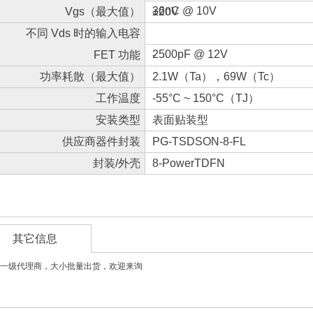
（最大值）
36nC @ 10V
Vgs（最大值）
±20V
不同 Vds 时的输入电容
（Ciss）（最大值）
2500pF @ 12V
FET 功能
-
功率耗散（最大值）
2.1W（Ta），69W（Tc）
工作温度
-55°C ~ 150°C（TJ）
安装类型
表面贴装型
供应商器件封装
PG-TSDSON-8-FL
封装/外壳
8-PowerTDFN
其它信息
一级代理商，大小批量出货，欢迎来询